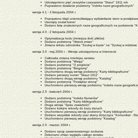
Udostępniono pięć zeszytów czasopisma "Skaut" 1911 rok
Poprawiono działanie podstrony "Indeks nazw geograficznych"
wersja 4.1 - 3 listopada 2004 r.
Poprawiono błąd uniemożliwiający wyświetlanie stron w powiększ
Usunięty został baner
Dodano listę znalezionych nazw geograficznych na podstronie "K
wersja 4.0 - 2 listopada 2004 r.
Optymalizacja kodu (mniejsza ilość plików)
Dodano podstronę "Historii zmian"
Zmiana tekstu odnośnika "Szukaj w bazie" na "Szukaj w indeksie
wersja 3.0 - maj 2004 r. - Wersja udostępniona w Internecie
Całkowita zmiana interfejsu serwisu
Dodano podstronę "Wstęp"
Dodano podstronę "O projekcie"
Dodano podstronę "Biogramy"
Uruchomiono drugą wersję podstrony "Karty bibliograficzne"
Dodano pierwszy numer "Skaut 1911"
Uruchomiono drugą wersję podstrony "Katalog"
Dodano podstronę "Powiększ stronę"
Uruchomiono pierwszą wersję podstrony "Indeks nazw geograficz
wersja 2.5 - kwiecień 2004 r.
Dodano podstronę "Indeks Numerów"
Dodano podstronę "Karty bibliograficzne"
Druga wersja "Spisu zawartości"
Dodano kolejne rekordy do bazy danych
Uruchomiono pierwszą wersję podstrony "Karty bibliograficzne"
Dodano wszystkie rekordy oraz skany dotyczące "Komunikat - Sk
Uruchomiono pierwszą wersję podstrony "Katalog"
wersja 2.0 - marzec 2004 r.
Dodano opcję zawansowanego szukania
Dokonano zmian wyglądu całego serwisu