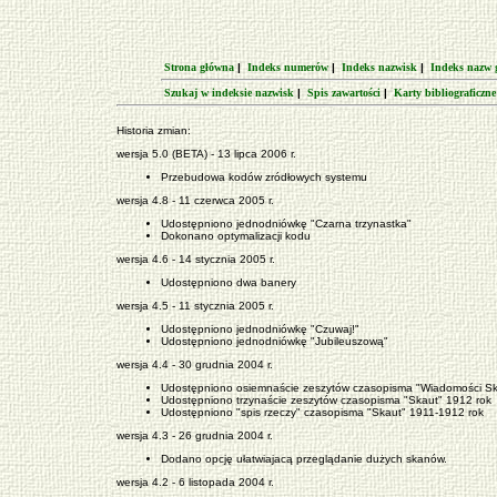
Strona główna
|
Indeks numerów
|
Indeks nazwisk
|
Indeks nazw 
Szukaj w indeksie nazwisk
|
Spis zawartości
|
Karty bibliograficzne
Historia zmian:
wersja 5.0 (BETA) - 13 lipca 2006 r.
Przebudowa kodów zródłowych systemu
wersja 4.8 - 11 czerwca 2005 r.
Udostępniono jednodniówkę "Czarna trzynastka"
Dokonano optymalizacji kodu
wersja 4.6 - 14 stycznia 2005 r.
Udostępniono dwa banery
wersja 4.5 - 11 stycznia 2005 r.
Udostępniono jednodniówkę "Czuwaj!"
Udostępniono jednodniówkę "Jubileuszową"
wersja 4.4 - 30 grudnia 2004 r.
Udostępniono osiemnaście zeszytów czasopisma "Wiadomości S
Udostępniono trzynaście zeszytów czasopisma "Skaut" 1912 rok
Udostępniono "spis rzeczy" czasopisma "Skaut" 1911-1912 rok
wersja 4.3 - 26 grudnia 2004 r.
Dodano opcję ułatwiajacą przeglądanie dużych skanów.
wersja 4.2 - 6 listopada 2004 r.