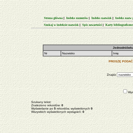
Strona główna
|
Indeks numerów
|
Indeks nazwisk
|
Indeks nazw 
Szukaj w indeksie nazwisk
|
Spis zawartości
|
Karty bibliograficzne
Jednodniówka
Nr
Nazwisko
Imię
PROSZĘ PODAĆ 
Znajdz
Wys
Szukany tekst:
Znaleziono rekordów:
0
Wyświetlanie po
5
rekordów, wyświetlonych
0
Wszystkich wyświetlonych wystąpień:
0