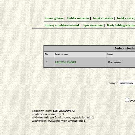
Strona główna
|
Indeks numerów
|
Indeks nazwisk
|
Indeks nazw 
Szukaj w indeksie nazwisk
|
Spis zawartości
|
Karty bibliograficzne
Jednodniówka
Nr
Nazwisko
Imię
4
LUTOSŁAWSKI
Kazimierz
Znajdz
Wys
Szukany tekst:
LUTOSŁAWSKI
Znaleziono rekordów:
1
Wyświetlanie po
5
rekordów, wyświetlonych
1
Wszystkich wyświetlonych wystąpień:
1